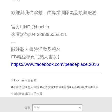
歡迎與我們聯繫，由專業團隊為您規劃服務
官方LINE:@hochin
來電諮詢:04-22938555#811
—
關注憨人書院活動及報名
FB粉絲專頁【憨人書院】
https://www.facebook.com/peaceplace.2016
©
Hochin
禾青香堂
#禾青香堂 #憨人書院
#沉香文化#香篆#薰香
#
茗
茶
#
節氣生活
#
閑事
生活
#
掛畫喝茶
#手作香
分類