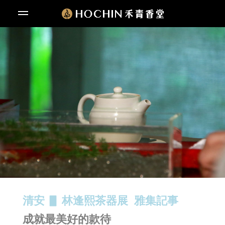
清安
▋
林逢熙茶器展 雅集記事
成就最美好的款待