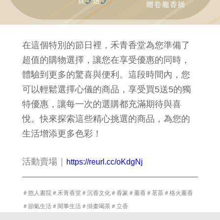
在這個特別的節日裡，禾青香堂為您準備了
超值的購物選擇，讓您在享受優惠的同時，
體驗到更多的驚喜與便利。這段時間內，您
可以輕鬆選擇心儀的商品，享受買5送5的獨
特優惠，讓每一次的選購都充滿期待與喜
悅。快來探索這些精心挑選的商品，為您的
生活增添更多色彩！
活動賣場｜
https://reurl.cc/oKdgNj
＃憨人書院
＃
禾青香堂
＃
沉香文化
＃
香篆
＃
薰香
＃
茗茶
＃
格火薰香
＃
節氣生活
＃
閑事生活
＃
掛畫喝茶
＃
立香