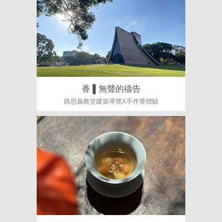
香 ▌無聲的禱告
路思義教堂建築導覽X手作香體驗