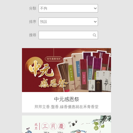
分類
排序
搜尋
中元感恩祭
拜拜立香.盤香.線香優惠就在禾青香堂