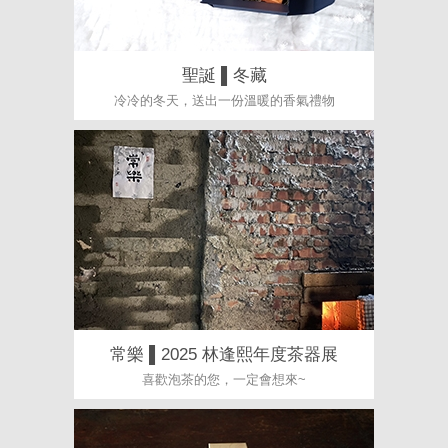
聖誕 ▌冬藏
冷冷的冬天，送出一份溫暖的香氣禮物
常樂 ▌2025 林逢熙年度茶器展
喜歡泡茶的您，一定會想來~