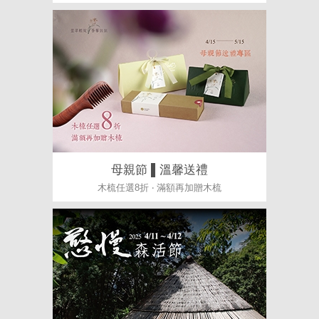
母親節 ▌溫馨送禮
木梳任選8折 ‧ 滿額再加贈木梳