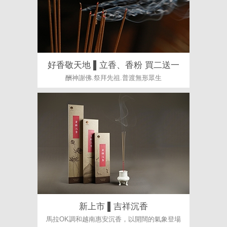
好香敬天地 ▌立香、香粉 買二送一
酬神謝佛.祭拜先祖.普渡無形眾生
新上市 ▌吉祥沉香
馬拉OK調和越南惠安沉香，以開闊的氣象登場