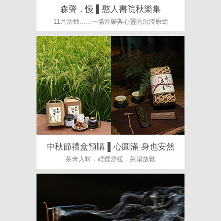
森聲．慢 ▌憨人書院秋樂集
11月活動......一場音樂與心靈的沉浸療癒
中秋節禮盒預購 ▌心圓滿 身也安然
茶米入味．輕煙舒緩．茶湯放鬆