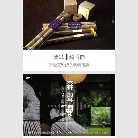
雙11 ▌線香節
享受買5送5的獨特優惠