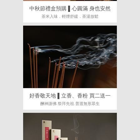
中秋節禮盒預購 ▌心圓滿 身也安然
茶米入味．輕煙舒緩．茶湯放鬆
好香敬天地 ▌立香、香粉 買二送一
酬神謝佛.祭拜先祖.普渡無形眾生