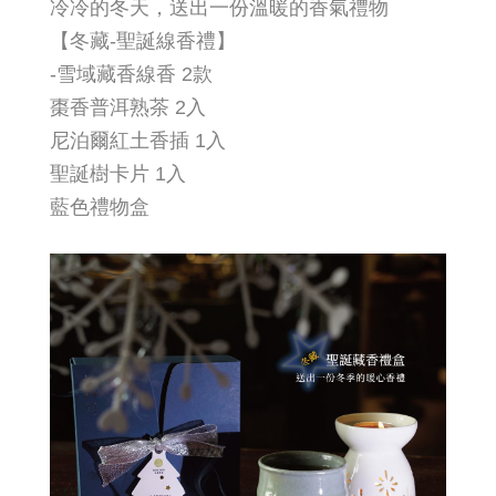
冷冷的冬天，送出一份溫暖的香氣禮物
【冬藏-聖誕線香禮】
-雪域藏香線香 2款
棗香普洱熟茶 2入
尼泊爾紅土香插 1入
聖誕樹卡片 1入
藍色禮物盒