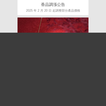
香品調漲公告
2025 年 2 月 20 日 起調整部分產品價格
祈願香—開運福香組 ▌好運線香
新春開運．必備福香—限時發售