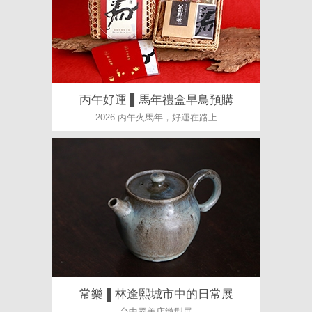
丙午好運 ▌馬年禮盒早鳥預購
2026 丙午火馬年，好運在路上
常樂 ▌林逢熙城市中的日常展
台中國美店微型展