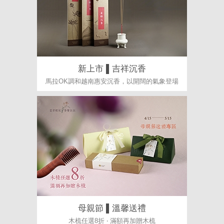
新上市 ▌吉祥沉香
馬拉OK調和越南惠安沉香，以開闊的氣象登場
母親節 ▌溫馨送禮
木梳任選8折 ‧ 滿額再加贈木梳