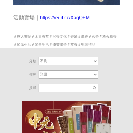
活動賣場｜
https://reurl.cc/XaqQEM
＃憨人書院
＃
禾青香堂
＃
沉香文化
＃
香篆
＃
薰香
＃
茗茶
＃
格火薰香
＃
節氣生活
＃
閑事生活
＃
掛畫喝茶
＃
立香
＃
聖誕禮品
分類
排序
搜尋