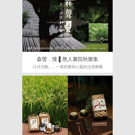
森聲．慢 ▌憨人書院秋樂集
11月活動......一場音樂與心靈的沉浸療癒