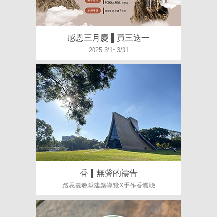
感恩三月慶 ▌買三送一
2025 3/1~3/31
香 ▌無聲的禱告
路思義教堂建築導覽X手作香體驗