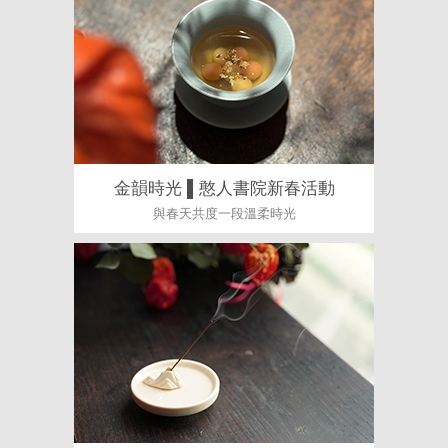
金韻時光 ▌憨人書院新春活動
與春天共度一段溫柔時光