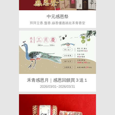
中元感恩祭
拜拜立香.盤香.線香優惠就在禾青香堂
禾青感恩月｜感恩回饋買３送１
2026/03/01~2026/03/31