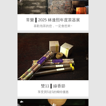
常樂 ▌2025 林逢熙年度茶器展
喜歡泡茶的您，一定會想來~
雙11 ▌線香節
享受買5送5的獨特優惠