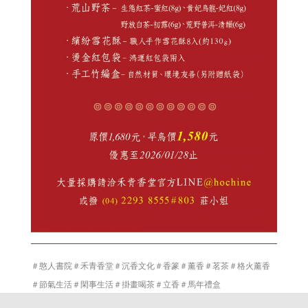
＃憨人書院
＃
禾青香堂
＃
沉香文化
＃
香篆
＃
薰香
＃
茗茶
＃
格火薰香
＃
節氣生活
＃
閑事生活
＃
掛畫喝茶
＃
立香
＃
馬年禮盒