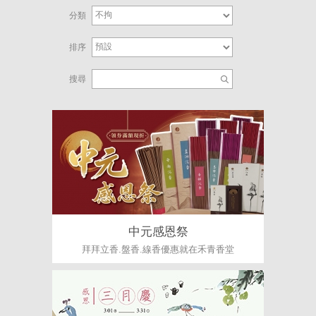
分類
排序
搜尋
中元感恩祭
拜拜立香.盤香.線香優惠就在禾青香堂