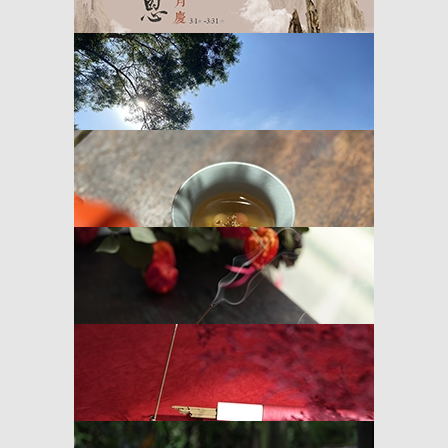
憨慢森活節 ▌慢慢的一切都很好
2025 4/11~4/12
感恩三月慶 ▌買三送一
2025 3/1~3/31
香 ▌無聲的禱告
路思義教堂建築導覽X手作香體驗
金韻時光 ▌憨人書院新春活動
與春天共度一段溫柔時光