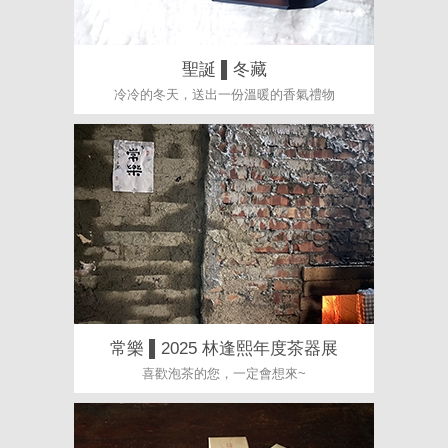
聖誕 ▌冬藏
冷冷的冬天，送出一份溫暖的香氣禮物
常樂 ▌2025 林逢熙年度茶器展
喜歡泡茶的您，一定會想來~