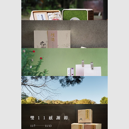
香品調漲公告
2025 年 2 月 20 日 起調整部分產品價格
祈願香—開運福香組 ▌好運線香
新春開運．必備福香—限時發售
常樂 ▌來自日常的快樂
舒福茶食禮盒
禮遇 ▌點燃從前慢時光
禾青香堂 X 陳彫刻處—聯名頂級沉香禮盒
感念之心 ▌聖誕香氛禮袋
以自然界中的神聖能量，充滿溫暖與祝福