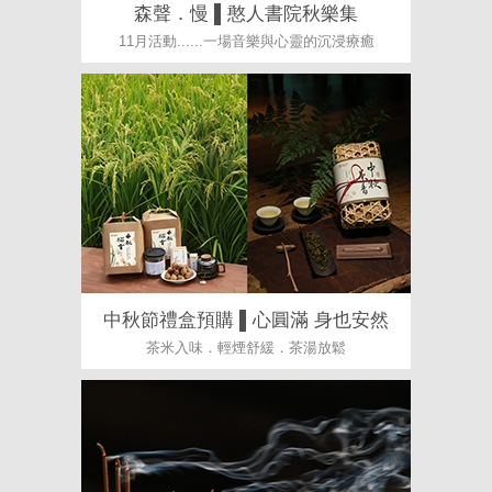
森聲．慢 ▌憨人書院秋樂集
11月活動......一場音樂與心靈的沉浸療癒
中秋節禮盒預購 ▌心圓滿 身也安然
茶米入味．輕煙舒緩．茶湯放鬆