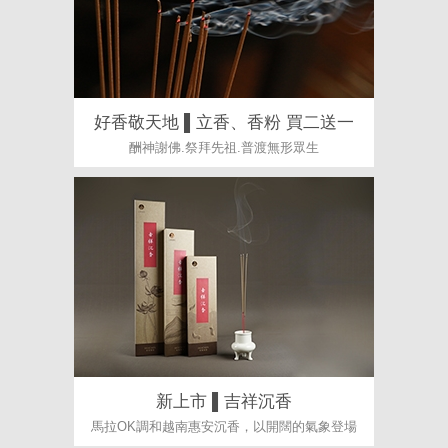
好香敬天地 ▌立香、香粉 買二送一
酬神謝佛.祭拜先祖.普渡無形眾生
新上市 ▌吉祥沉香
馬拉OK調和越南惠安沉香，以開闊的氣象登場