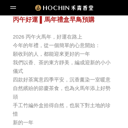
丙午好運 ▌馬年禮盒早鳥預購
2026 丙午火馬年，好運在路上
今年的年禮，從一個簡單的心意開始：
願收到的人，都能迎來更好的一年
我們以香、茶的東方靜美，編成迎新的小小
儀式
四款好茶寓意四季平安，沉香薰染一室暖意
自然繽紛的節慶茶食，也為火馬年添上好勢
頭
手工竹編外盒拾得自然，也裝下對土地的珍
惜
新的一年