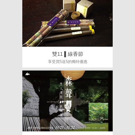
雙11 ▌線香節
享受買5送5的獨特優惠