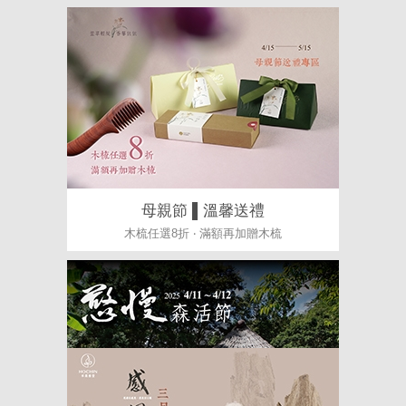
母親節 ▌溫馨送禮
木梳任選8折 ‧ 滿額再加贈木梳