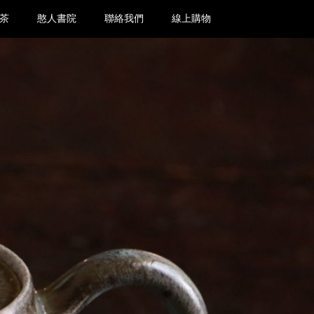
茶
憨人書院
聯絡我們
線上購物